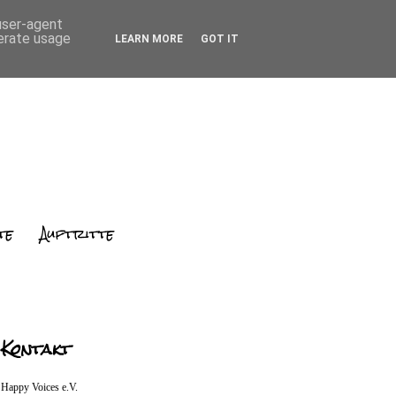
 user-agent
nerate usage
LEARN MORE
GOT IT
te
Auftritte
Kontakt
Happy Voices e.V.