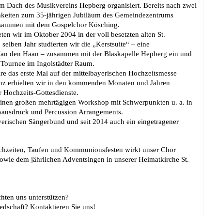
em Dach des Musikvereins Hepberg organisiert. Bereits nach zwei
chkeiten zum 35-jährigen Jubiläum des Gemeindezentrums
usammen mit dem Gospelchor Kösching.
ten wir im Oktober 2004 in der voll besetzten alten St.
selben Jahr studierten wir die „Kerstsuite“ – eine
Jan den Haan – zusammen mit der Blaskapelle Hepberg ein und
 Tournee im Ingolstädter Raum.
ire das erste Mal auf der mittelbayerischen Hochzeitsmesse
nanz erhielten wir in den kommenden Monaten und Jahren
 Hochzeits-Gottesdienste.
 einen großen mehrtägigen Workshop mit Schwerpunkten u. a. in
ausdruck und Percussion Arrangements.
ayerischen Sängerbund und seit 2014 auch ein eingetragener
ochzeiten, Taufen und Kommunionsfesten wirkt unser Chor
 sowie dem jährlichen Adventsingen in unserer Heimatkirche St.
chten uns unterstützen?
edschaft? Kontaktieren Sie uns!