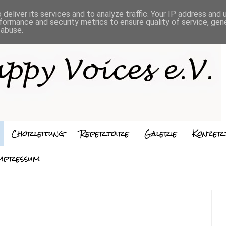
deliver its services and to analyze traffic. Your IP address and
formance and security metrics to ensure quality of service, ge
 abuse.
Chorleitung
Repertoire
Galerie
Konzer
mpressum