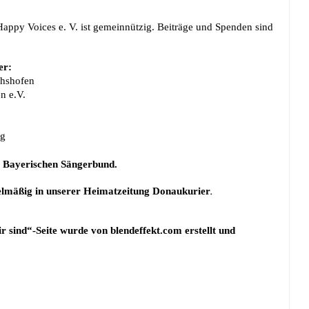
Happy Voices e. V. ist gemeinnützig. Beiträge und Spenden sind
er:
chshofen
n e.V.
ng
m
Bayerischen Sängerbund
.
gelmäßig in unserer Heimatzeitung
Donaukurier
.
r sind“-Seite wurde von
blendeffekt.com
erstellt und